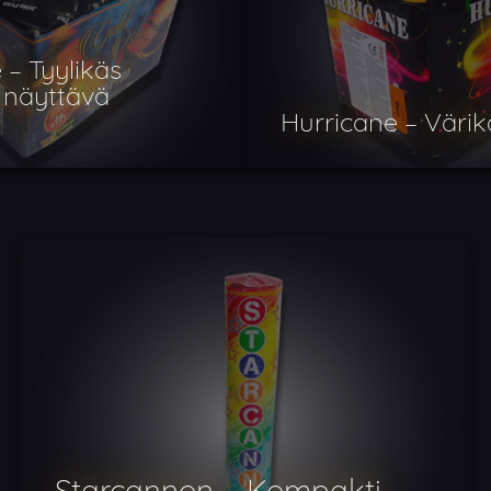
 – Tyylikäs
a näyttävä
Hurricane – Väri
Starcannon – Kompakti