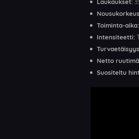
Laukaukset:
35
Nousukorkeus
Toiminta-aika:
Intensiteetti:
T
Turvaetäisyys
Netto ruutimä
Suositeltu hin