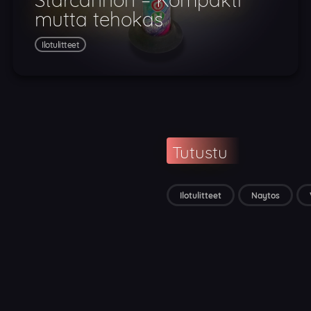
mutta tehokas
Ilotulitteet
Tutustu
Ilotulitteet
Naytos