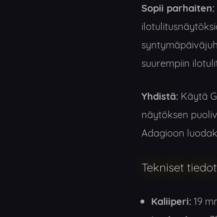
Sopii parhaiten:
ilotulitusnäytöks
syntymäpäiväjuhli
suurempiin ilotuli
Yhdistä:
Käytä Gr
näytöksen puoliväl
Adagioon luodaks
Tekniset tiedot
Kaliiperi:
19 m