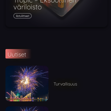
väriloisto
Ilotulitteet
Uutiset
Turvallisuus