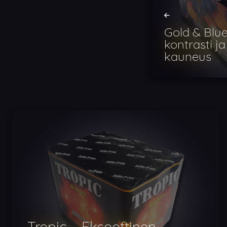
Gold & Blue
kontrasti j
kauneus
Tropic – Eksoottinen