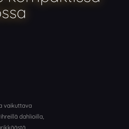
ssa
ja vaikuttava
hreillä dahlioilla,
värikkäästä