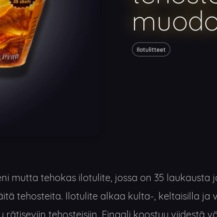
muodo
Ilotulitteet
ni mutta tehokas ilotulite, jossa on 35 laukausta 
ä tehosteita. Ilotulite alkaa kulta-, keltaisilla ja vi
 rätiseviin tehosteisiin. Finaali koostuu viidestä 