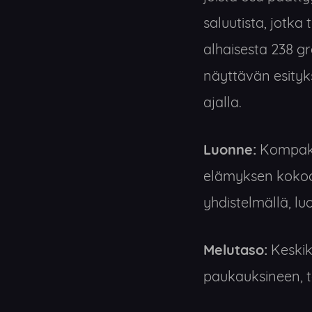
saluutista, jotk
alhaisesta 238 
näyttävän esitykse
ajalla.
Luonne:
Kompakti
elämyksen kokoon
yhdistelmällä, l
Melutaso:
Keskik
paukauksineen, t