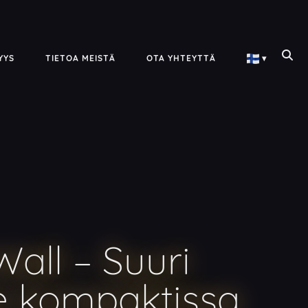
YYS
TIETOA MEISTÄ
OTA YHTEYTTÄ
▾
Wall – Suuri
e kompaktissa