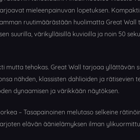
a tarjoavat mieleenpainuvan lopetuksen. Kompakti
gramman ruutimäärästään huolimatta Great Wall 
n suurilla, värikylläisillä kuvioilla ja noin 50 se
 mutta tehokas. Great Wall tarjoaa yllättävän s
sa nähden, klassisten dahlioiden ja rätisevien t
uoden dynaamisen ja värikkään näytöksen.
orkea – Tasapainoinen melutaso selkeine rätinöi
arjoten elävän äänielämyksen ilman ylikuormittu