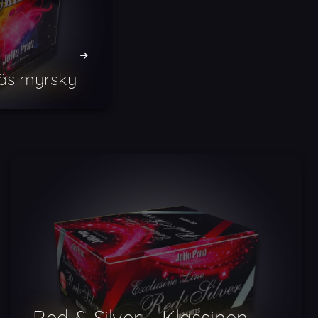
käs myrsky
Red & Silver – Klassinen