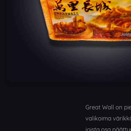
Great Wall on pie
valikoima värikkäit
joista osa päättyy