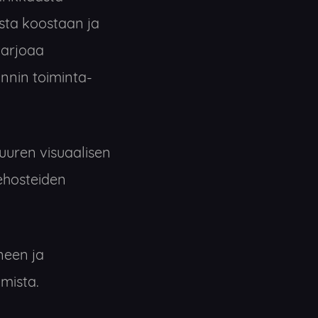
sta koostaan ja
tarjoaa
kunnin toiminta-
uuren visuaalisen
ehosteiden
neen ja
mista.