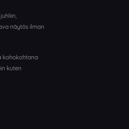
uhliin,
ttava näytös ilman
nä kohokohtana
iin kuten