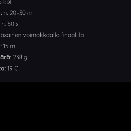
 kpl
:
n. 20–30 m
n. 50 s
asainen voimakkaalla finaalilla
:
15 m
ärä:
238 g
ta:
19 €