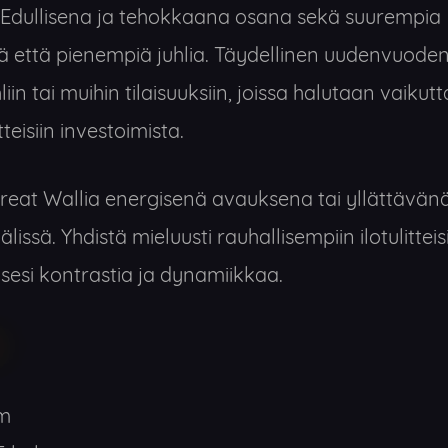
Edullisena ja tehokkaana osana sekä suurempia
iä että pienempiä juhlia. Täydellinen uudenvuodenj
in tai muihin tilaisuuksiin, joissa halutaan vaiku
tteisiin investoimista.
eat Wallia energisenä avauksena tai yllättävä
issä. Yhdistä mieluusti rauhallisempiin ilotulitteis
esi kontrastia ja dynamiikkaa.
m