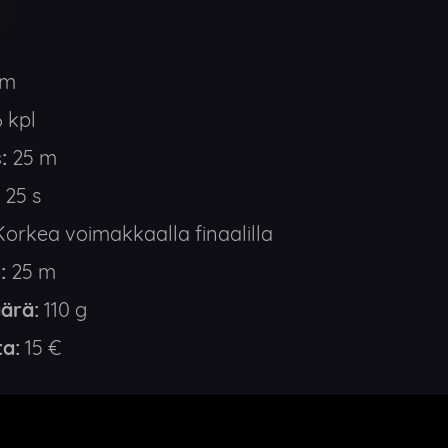
mm
 kpl
:
25 m
25 s
orkea voimakkaalla finaalilla
:
25 m
ärä:
110 g
ta:
15 €