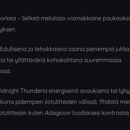
orkea – Selkeä melutaso voimakkaine paukauksin
yksen.
Edullisena ja tehokkaana osana pienempiä juhlia
ia tai yllättävänä kohokohtana suuremmassa
essä.
dnight Thunderia energisenä avauksena tai lyhy
ukona pidempien ilotulitteiden välissä. Yhdistä mie
lotulitteisiin kuten Adagioon luodaksesi kontrastia.