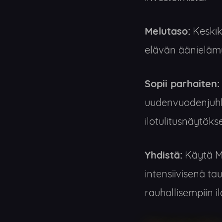
Melutaso:
Keskik
elävän äänieläm
Sopii parhaiten:
uudenvuodenjuhl
ilotulitusnäytöks
Yhdistä:
Käytä Mi
intensiivisenä ta
rauhallisempiin i