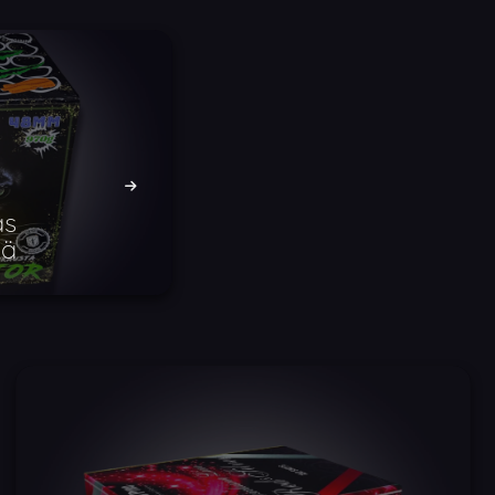
as
mä