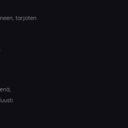
een, tarjoten
,
enä,
luusti