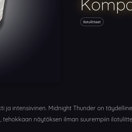
Kompak
Ilotulitteet
 ja intensiivinen. Midnight Thunder on täydellinen 
 tehokkaan näytöksen ilman suurempiin ilotulittei