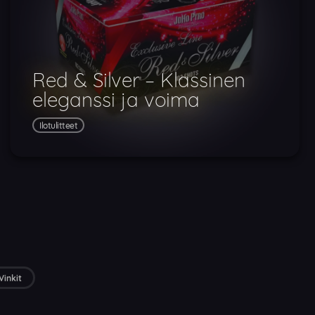
Red & Silver – Klassinen
eleganssi ja voima
Ilotulitteet
Vinkit