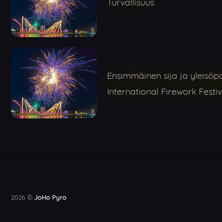
Turvallisuus
Ensimmäinen sija ja yleisöp
International Firework Festiv
2026 ©
JoHo Pyro
.