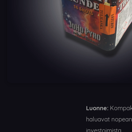
Luonne:
Kompakti
haluavat nopean,
investoimista.