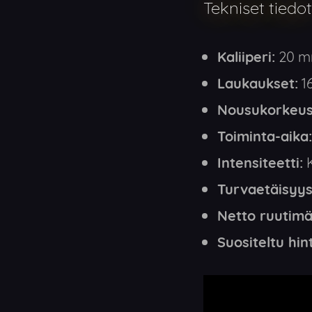
Tekniset tiedot
Kaliiperi:
20 
Laukaukset:
16
Nousukorkeus
Toiminta-aika:
Intensiteetti:
K
Turvaetäisyys
Netto ruutimä
Suositeltu hin