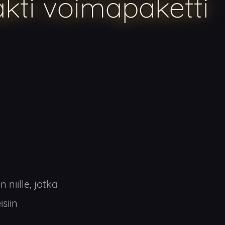
ti voimapaketti
niille, jotka
siin