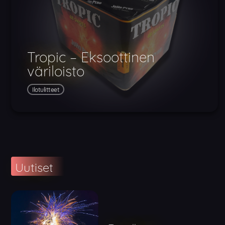
Tropic – Eksoottinen
väriloisto
Ilotulitteet
Uutiset