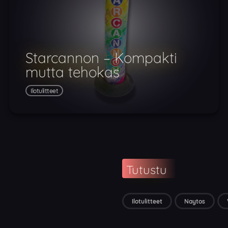
Starcannon – Kompakti
mutta tehokas
Ilotulitteet
Tutustu
Ilotulitteet
Naytos