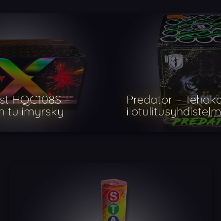
rst HQC108S –
Predator – Tehok
en tulimyrsky
ilotulitusyhdistel