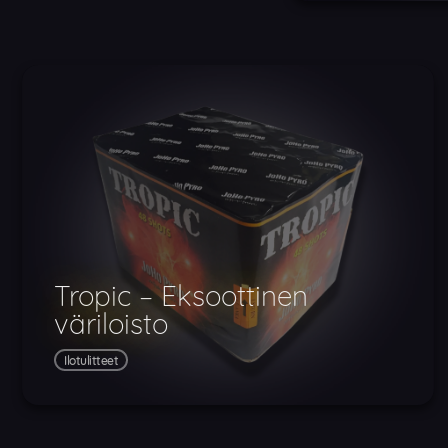
Tropic – Eksoottinen
väriloisto
Ilotulitteet