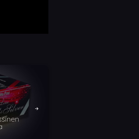
ssinen
a