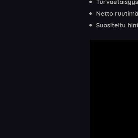
Turvaetäisyys
Netto ruutimä
Suositeltu hin