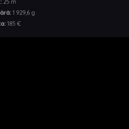
:
25 m
ärä:
1 929,6 g
ta:
185 €