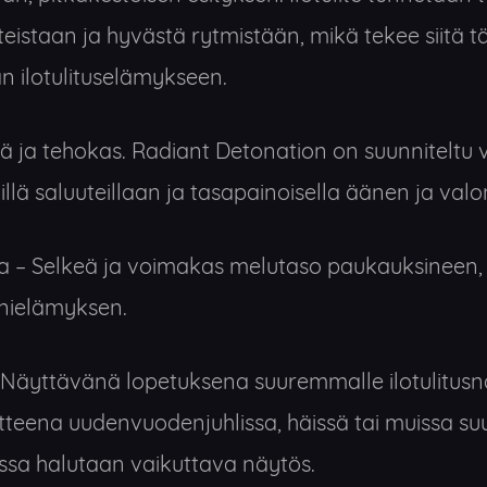
eistaan ja hyvästä rytmistään, mikä tekee siitä tä
 ilotulituselämykseen.
 ja tehokas. Radiant Detonation on suunniteltu
äillä saluuteillaan ja tasapainoisella äänen ja valo
 – Selkeä ja voimakas melutaso paukauksineen,
nielämyksen.
Näyttävänä lopetuksena suuremmalle ilotulitusnä
itteena uudenvuodenjuhlissa, häissä tai muissa su
issa halutaan vaikuttava näytös.