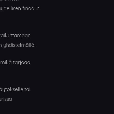
ydellisen finaalin
 vaikuttamaan
n yhdistelmällä.
 mikä tarjoaa
ytökselle tai
urissa