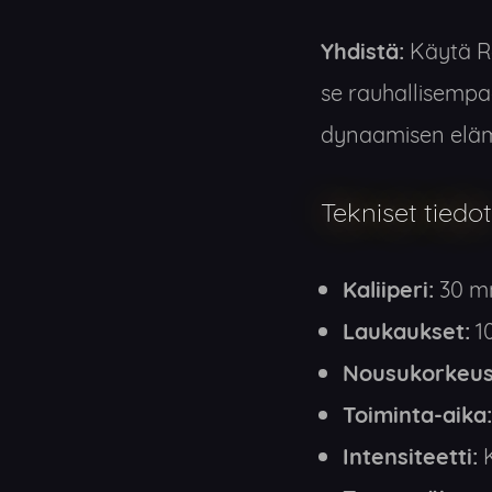
Yhdistä:
Käytä Ra
se rauhallisempa
dynaamisen elä
Tekniset tiedot
Kaliiperi:
30 
Laukaukset:
10
Nousukorkeus
Toiminta-aika:
Intensiteetti:
K