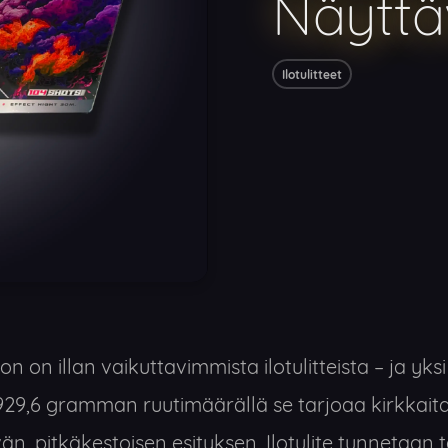
Näyttä
Ilotulitteet
n on illan vaikuttavimmista ilotulitteista – ja yks
929,6 gramman ruutimäärällä se tarjoaa kirkkaita
än, pitkäkestoisen esityksen. Ilotulite tunnetaan t