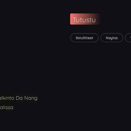
Tutustu
Ilotulitteet
Naytos
alkinto Da Nang
alissa