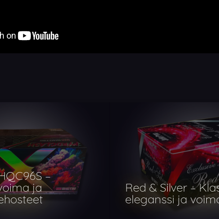
 HQC96S –
voima ja
Red & Silver – Kla
ehosteet
eleganssi ja voim