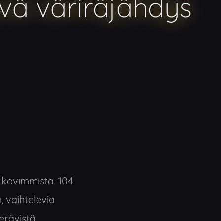
vä väriräjähdys
i kovimmista. 104
, vaihtelevia
erävistä,