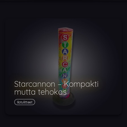
Starcannon – Kompakti
mutta tehokas
Ilotulitteet