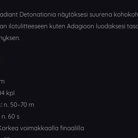
diant Detonationia näytöksesi suurena kohokoht
an ilotulitteeseen kuten Adagioon luodaksesi tas
myksen.
mm
4 kpl
:
n. 50–70 m
n. 60 s
orkea voimakkaalla finaalilla