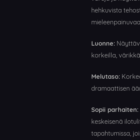
hehkuvista tehost
mieleenpainuvaan
Luonne:
Näyttävä
korkeilla, värikk
Melutaso:
Korkea
dramaattisen ää
Sopii parhaiten:
keskeisenä ilotul
tapahtumissa, jo