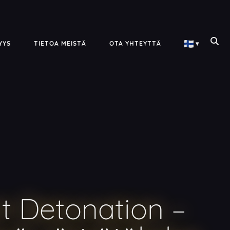
YYS
TIETOA MEISTÄ
OTA YHTEYTTÄ
▾
t Detonation –