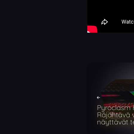
Pyroclasm
Räjähtävä 
näyttävät t