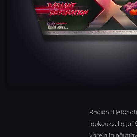
Radiant Detonatio
laukauksella ja 1
värejä ja näyttäv