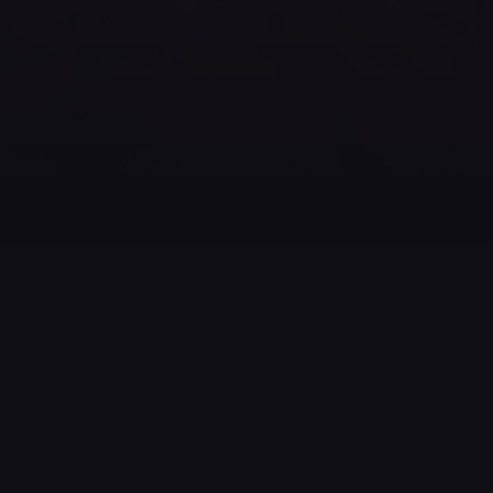
Att bygga en egen fyrverkerishow är väldigt roligt! Du
får vara påhittig och kreativ i att pussla ihop musik,
effekter och olika slags fyrverkeripjäser samt
koordinera allt tidsmässigt till en bra
helhetsupplevelse.