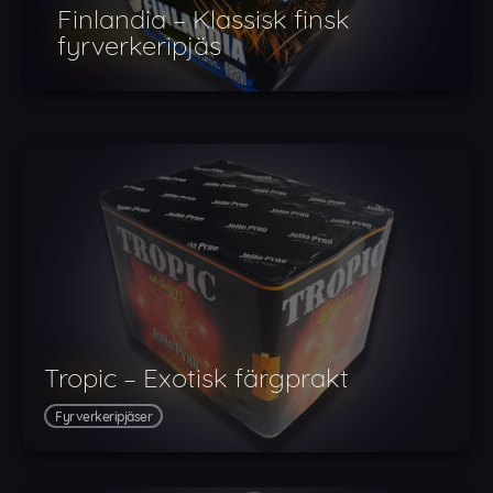
Finlandia – Klassisk finsk
fyrverkeripjäs
Tropic – Exotisk färgprakt
Fyrverkeripjäser