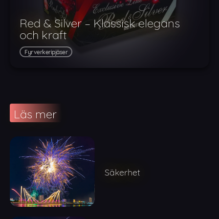
Red & Silver – Klassisk elegans
och kraft
Fyrverkeripjäser
Läs mer
Säkerhet