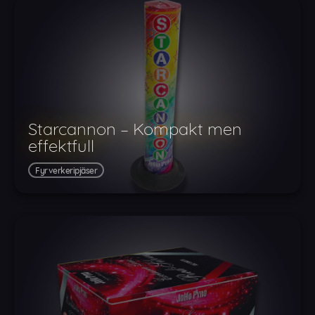
Starcannon – Kompakt men
effektfull
Fyrverkeripjäser